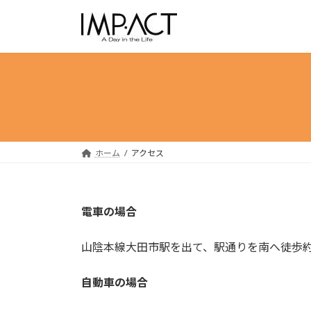
コ
ナ
ン
ビ
テ
ゲ
ン
ー
ツ
シ
へ
ョ
ス
ン
キ
に
ッ
移
ホーム
アクセス
プ
動
電車の場合
山陰本線大田市駅を出て、駅通りを南へ徒歩約
自動車の場合