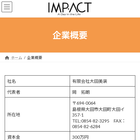
コ
ナ
ン
ビ
テ
ゲ
ン
ー
ツ
シ
企業概要
へ
ョ
ス
ン
キ
に
ッ
移
ホーム
企業概要
プ
動
社名
有限会社大田美装
代表者
岡 拓朗
〒694-0064
島根県大田市大田町大田イ
所在地
357-1
TEL:0854-82-3295 FAX：
0854-82-6284
資本金
300万円