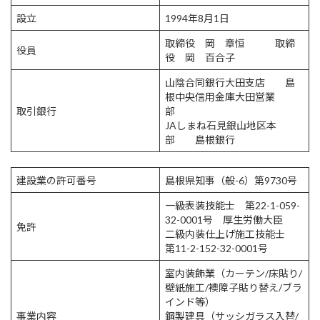
設立
1994年8月1日
取締役 岡 章恒 取締
役員
役 岡 百合子
山陰合同銀行大田支店 島
根中央信用金庫大田営業
取引銀行
部
JAしまね石見銀山地区本
部 島根銀行
建設業の許可番号
島根県知事（般-6）第9730号
一級表装技能士 第22-1-059-
32-0001号 厚生労働大臣
免許
二級内装仕上げ施工技能士
第11-2-152-32-0001号
室内装飾業（カーテン/床貼り/
壁紙施工/襖障子貼り替え/ブラ
インド等）
事業内容
鋼製建具（サッシガラス入替/